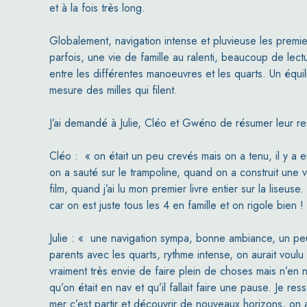
et à la fois très long.
Globalement, navigation intense et pluvieuse les premie
parfois, une vie de famille au ralenti, beaucoup de lect
entre les différentes manoeuvres et les quarts. Un équili
mesure des milles qui filent.
J’ai demandé à Julie, Cléo et Gwéno de résumer leur re
Cléo :
« on était un peu crevés mais on a tenu, il y 
on a sauté sur le trampoline, quand on a construit une
film, quand j’ai lu mon premier livre entier sur la lise
car on est juste tous les 4 en famille et on rigole bien 
Julie : « une navigation sympa, bonne ambiance, un peu
parents avec les quarts, rythme intense, on aurait voulu f
vraiment très envie de faire plein de choses mais n’en n’a
qu’on était en nav et qu’il fallait faire une pause. Je r
mer c’est partir et découvrir de nouveaux horizons, o