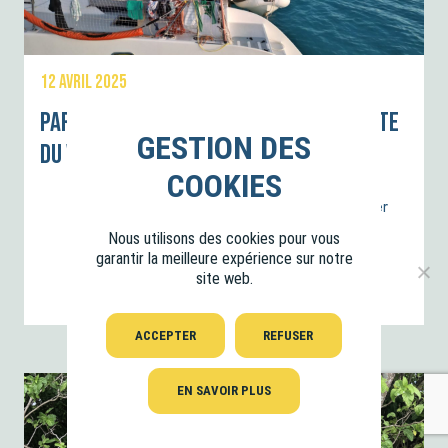
12 AVRIL 2025
Partir de Polynésie et aborder la suite
du voyage ! – Une page se tourne.
On avait ce rêve qui est devenu un but : aller
en famille jusqu’en Polynésie…
Nous utilisons des cookies pour vous
garantir la meilleure expérience sur notre
site web.
LIRE LA SUITE
ACCEPTER
REFUSER
EN SAVOIR PLUS