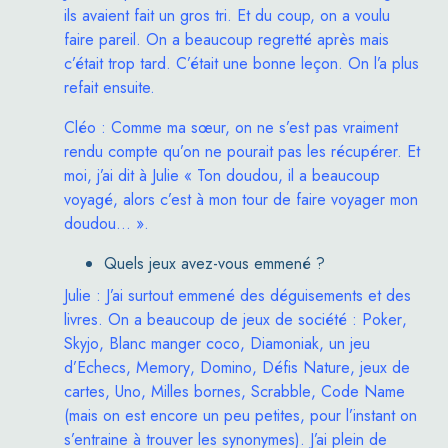
ils avaient fait un gros tri. Et du coup, on a voulu
faire pareil. On a beaucoup regretté après mais
c’était trop tard. C’était une bonne leçon. On l’a plus
refait ensuite.
Cléo : Comme ma sœur, on ne s’est pas vraiment
rendu compte qu’on ne pourait pas les récupérer. Et
moi, j’ai dit à Julie « Ton doudou, il a beaucoup
voyagé, alors c’est à mon tour de faire voyager mon
doudou… ».
Quels jeux avez-vous emmené ?
Julie : J’ai surtout emmené des déguisements et des
livres. On a beaucoup de jeux de société :
Poker
,
Skyjo
,
Blanc manger coco
,
Diamoniak
, un jeu
d’Echecs,
Memory
,
Domino
,
Défis Nature
, jeux de
cartes,
Uno
,
Milles bornes
,
Scrabble
,
Code Name
(mais on est encore un peu petites, pour l’instant on
s’entraine à trouver les synonymes). J’ai plein de