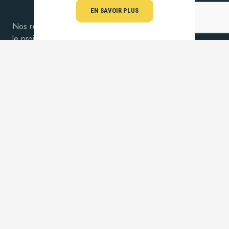
EN SAVOIR PLUS
Nos récits d’aventures,
le projet, le bateau et la famille…
SUIVEZ-NOUS !