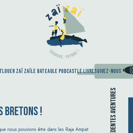
t
Louer Zaï Zaï
Le bateau
Le podcast
Le Livre
Suivez-nous
Nos précédentes aventures
S BRETONS !
u que nous pouvions être dans les Raja Ampat