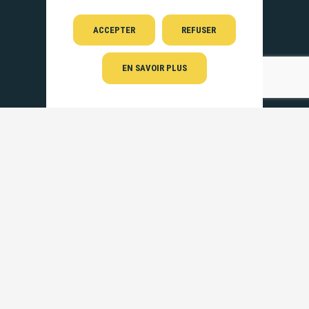
ACCEPTER
REFUSER
EN SAVOIR PLUS
Nos récits d’aventures,
le projet, le bateau et la famille…
SUIVEZ-NOUS !