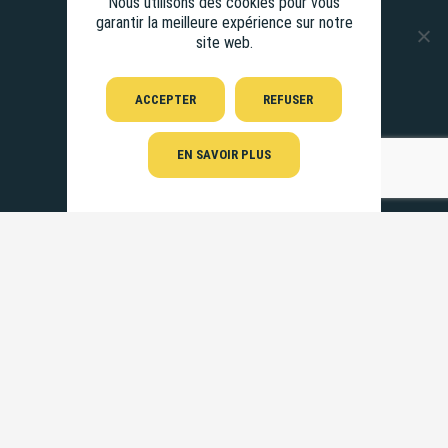
Nous utilisons des cookies pour vous
garantir la meilleure expérience sur notre
site web.
ACCEPTER
REFUSER
EN SAVOIR PLUS
Pour suivre l’aventure
et recevoir des petites nouvelles du projet ;-).
LA NEWSLETTER
Mentions légales
– Graphisme et illustrations Fanny de la
Vague
graphique
– Site développé par
La Coquille Web