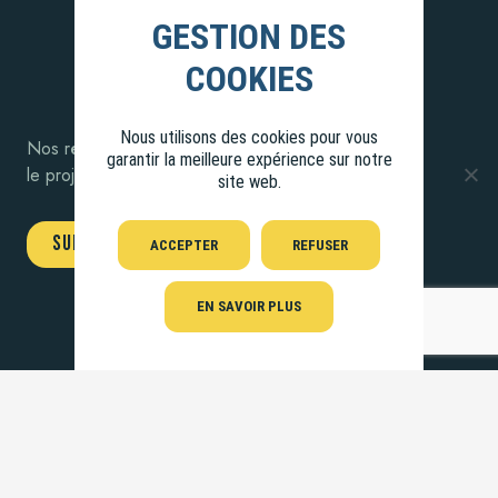
Nous utilisons des cookies pour vous
Nos récits d’aventures,
garantir la meilleure expérience sur notre
le projet, le bateau et la famille…
site web.
SUIVEZ-NOUS !
ACCEPTER
REFUSER
EN SAVOIR PLUS